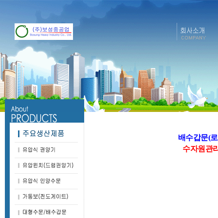
배수갑문(로
수자원관리